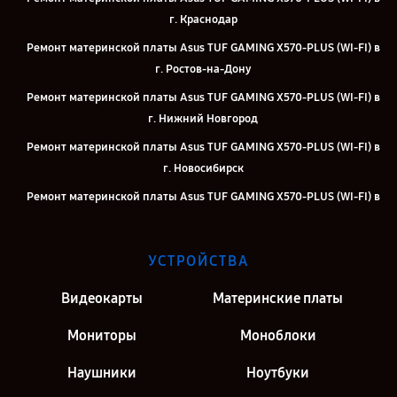
г. Краснодар
Ремонт материнской платы Asus TUF GAMING X570-PLUS (WI-FI) в
г. Ростов-на-Дону
Ремонт материнской платы Asus TUF GAMING X570-PLUS (WI-FI) в
г. Нижний Новгород
Ремонт материнской платы Asus TUF GAMING X570-PLUS (WI-FI) в
г. Новосибирск
Ремонт материнской платы Asus TUF GAMING X570-PLUS (WI-FI) в
г. Екатеринбург
Ремонт материнской платы Asus TUF GAMING X570-PLUS (WI-FI) в
УСТРОЙСТВА
г. Казань
Ремонт материнской платы Asus TUF GAMING X570-PLUS (WI-FI) в
Видеокарты
Материнские платы
г. Москва
Мониторы
Моноблоки
Ремонт материнской платы Asus TUF GAMING X570-PLUS (WI-FI) в
г. Санкт-Петербург
Наушники
Ноутбуки