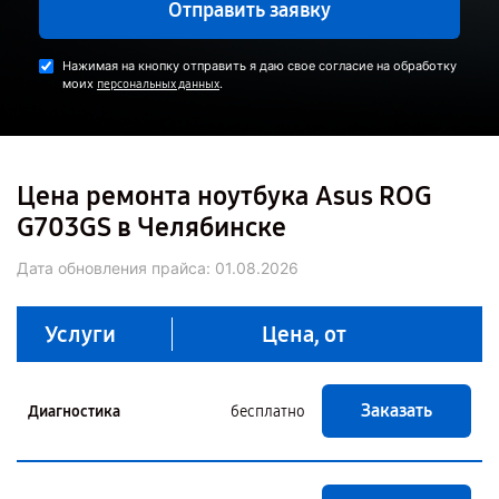
Отправить заявку
Нажимая на кнопку отправить я даю свое согласие на обработку
моих
.
персональных данных
Цена ремонта ноутбука Asus ROG
G703GS в Челябинске
Дата обновления прайса:
01.08.2026
Услуги
Цена, от
Заказать
Диагностика
бесплатно