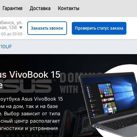
Гарантия
Доставка
Контакты
бинск, ул.
кая, 136
▼
Проверить статус заказа
Заказать звонок
:00 до 20:00
510UF
s VivoBook 15
е
оутбука Asus VivoBook 15
 на дом, так и на базе
. Выбор зависит от типа
исный центр располагает
гностики и устранения