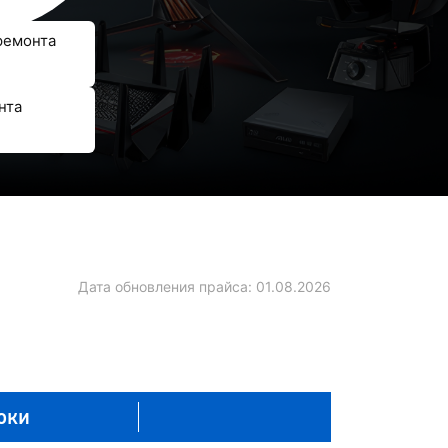
ремонта
нта
Дата обновления прайса:
01.08.2026
оки