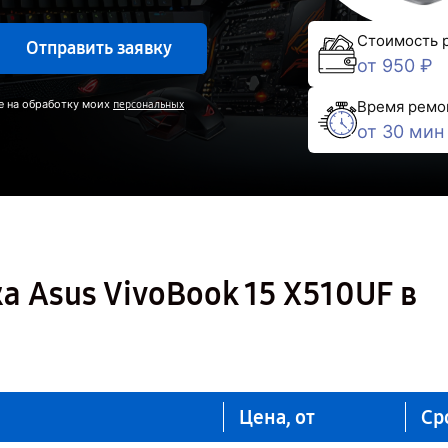
Стоимость 
Отправить заявку
от 950 ₽
Время ремо
е на обработку моих
персональных
от 30 мин
а Asus VivoBook 15 X510UF в
Цена, от
Ср