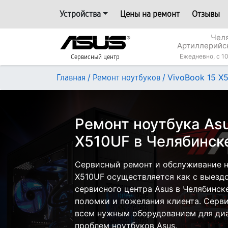
Устройства
Цены на ремонт
Отзывы
Челя
Артиллерийс
Ежедневно, с 10
Сервисный центр
/
/
VivoBook 15 X
Главная
Ремонт ноутбуков
Ремонт ноутбука Asu
X510UF в Челябинск
Сервисный ремонт и обслуживание н
X510UF осуществляется как с выездом
сервисного центра Asus в Челябинске
поломки и пожелания клиента. Серв
всем нужным оборудованием для диа
проблем ноутбуков Asus.