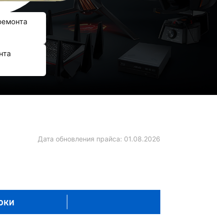
ремонта
нта
Дата обновления прайса:
01.08.2026
оки