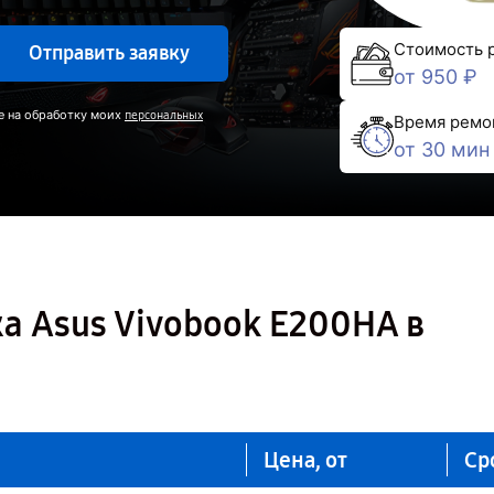
Стоимость 
Отправить заявку
от 950 ₽
е на обработку моих
персональных
Время ремо
от 30 мин
а Asus Vivobook E200HA в
Цена, от
Ср