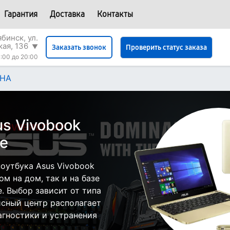
Гарантия
Доставка
Контакты
бинск, ул.
кая, 136
▼
Проверить статус заказа
Заказать звонок
:00 до 20:00
0HA
s Vivobook
е
оутбука Asus Vivobook
м на дом, так и на базе
. Выбор зависит от типа
исный центр располагает
гностики и устранения