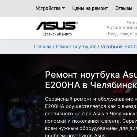
Устройства
Цены на ремонт
Отзывы
Челя
Артиллерийс
Ежедневно, с 10
Сервисный центр
/
/
Vivobook E20
Главная
Ремонт ноутбуков
Ремонт ноутбука Asu
E200HA в Челябинск
Сервисный ремонт и обслуживание н
E200HA осуществляется как с выездо
сервисного центра Asus в Челябинске
поломки и пожелания клиента. Серв
всем нужным оборудованием для диа
проблем ноутбуков Asus.