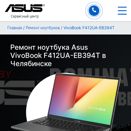
Сервисный центр
/
/
VivoBook F412UA-EB394T
Главная
Ремонт ноутбуков
Ремонт ноутбука Asus
VivoBook F412UA-EB394T в
Челябинске