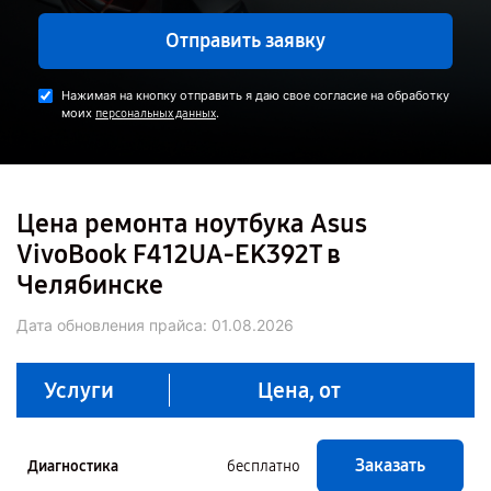
Отправить заявку
Нажимая на кнопку отправить я даю свое согласие на обработку
моих
.
персональных данных
Цена ремонта ноутбука Asus
VivoBook F412UA-EK392T в
Челябинске
Дата обновления прайса:
01.08.2026
Услуги
Цена, от
Заказать
Диагностика
бесплатно