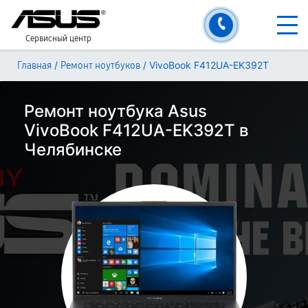
Сервисный центр
/
/
VivoBook F412UA-EK392T
Главная
Ремонт ноутбуков
Ремонт ноутбука Asus
VivoBook F412UA-EK392T в
Челябинске