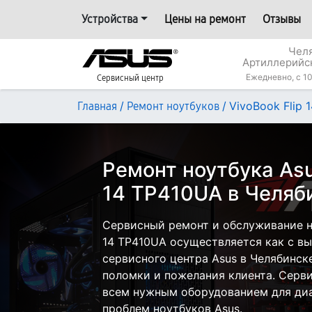
Устройства
Цены на ремонт
Отзывы
Челя
Артиллерийс
Ежедневно, с 10
Сервисный центр
/
/
VivoBook Flip 
Главная
Ремонт ноутбуков
Ремонт ноутбука Asu
14 TP410UA в Челяб
Сервисный ремонт и обслуживание но
14 TP410UA осуществляется как с вые
сервисного центра Asus в Челябинске
поломки и пожелания клиента. Серв
всем нужным оборудованием для диа
проблем ноутбуков Asus.