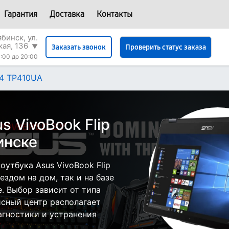
Гарантия
Доставка
Контакты
бинск, ул.
кая, 136
▼
Проверить статус заказа
Заказать звонок
:00 до 20:00
14 TP410UA
s VivoBook Flip
инске
утбука Asus VivoBook Flip
здом на дом, так и на базе
. Выбор зависит от типа
исный центр располагает
гностики и устранения