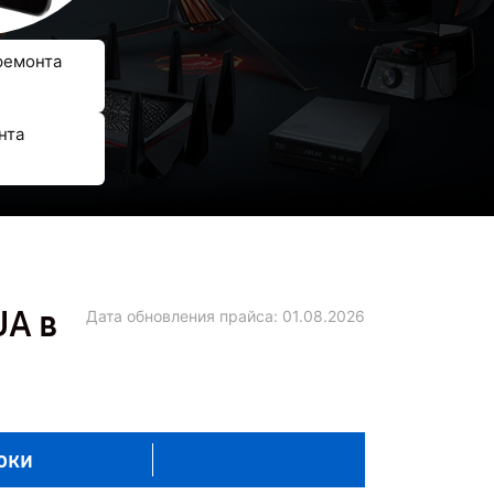
ремонта
нта
UA в
Дата обновления прайса:
01.08.2026
оки