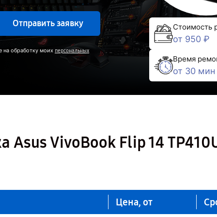
Отправить заявку
Стоимость 
от 950 ₽
е на обработку моих
персональных
Время ремо
от 30 мин
 Asus VivoBook Flip 14 TP410
Цена, от
Ср