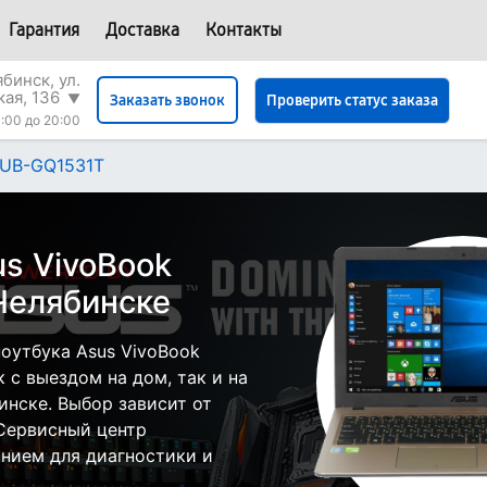
Гарантия
Доставка
Контакты
бинск, ул.
кая, 136
▼
Проверить статус заказа
Заказать звонок
:00 до 20:00
0UB-GQ1531T
s VivoBook
Челябинске
оутбука Asus VivoBook
с выездом на дом, так и на
инске. Выбор зависит от
 Сервисный центр
нием для диагностики и