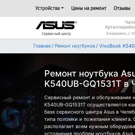
Устройства
Цены на ремонт
Отзывы
Челя
Артиллерийс
Ежедневно, с 10
Сервисный центр
/
/
VivoBook K54
Главная
Ремонт ноутбуков
Ремонт ноутбука Asu
K540UB-GQ1531T в 
Сервисный ремонт и обслуживание н
K540UB-GQ1531T осуществляется как 
базе сервисного центра Asus в Челяб
типа поломки и пожелания клиента.
располагает всем нужным оборудова
устранения проблем ноутбуков Asus.