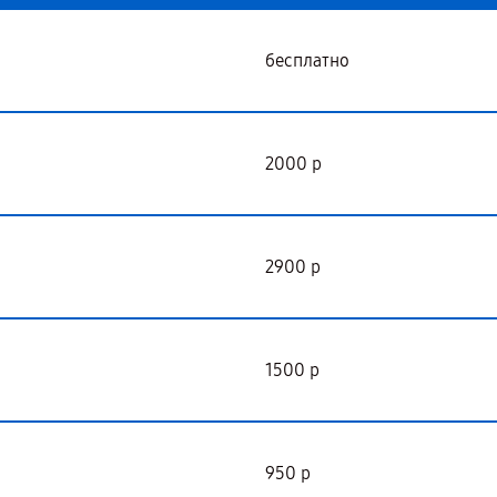
бесплатно
2000 р
2900 р
1500 р
950 р