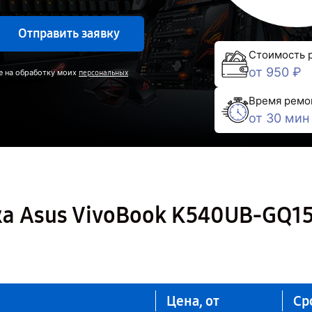
Отправить заявку
Стоимость 
от 950 ₽
е на обработку моих
персональных
Время ремо
от 30 мин
ка Asus VivoBook K540UB-GQ1
Цена, от
Ср