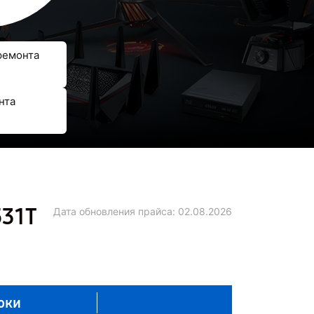
ремонта
нта
531T
Дата обновления прайса:
02.08.2026
оки