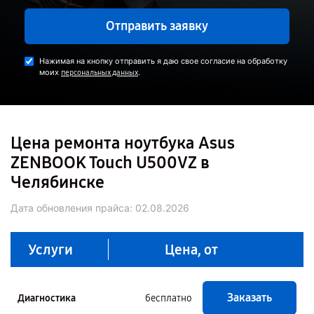
Отправить заявку
Нажимая на кнопку отправить я даю свое согласие на обработку
моих
.
персональных данных
Цена ремонта ноутбука Asus
ZENBOOK Touch U500VZ в
Челябинске
Дата обновления прайса:
02.08.2026
Услуги
Цена, от
Заказать
Диагностика
бесплатно