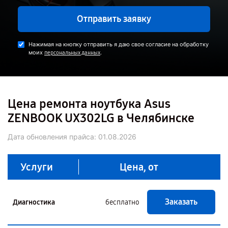
Отправить заявку
Нажимая на кнопку отправить я даю свое согласие на обработку
моих
.
персональных данных
Цена ремонта ноутбука Asus
ZENBOOK UX302LG в Челябинске
Дата обновления прайса:
01.08.2026
Услуги
Цена, от
Заказать
Диагностика
бесплатно