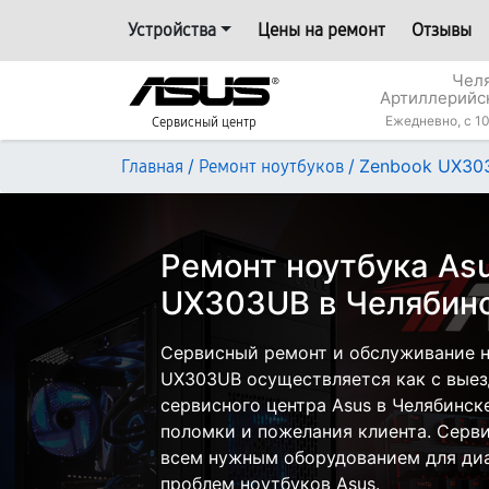
Устройства
Цены на ремонт
Отзывы
Челя
Артиллерийс
Ежедневно, с 10
Сервисный центр
/
/
Zenbook UX30
Главная
Ремонт ноутбуков
Ремонт ноутбука As
UX303UB в Челябин
Сервисный ремонт и обслуживание н
UX303UB осуществляется как с выезд
сервисного центра Asus в Челябинске
поломки и пожелания клиента. Серв
всем нужным оборудованием для диа
проблем ноутбуков Asus.