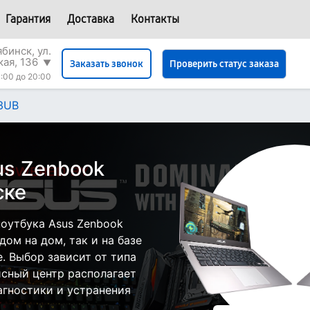
Гарантия
Доставка
Контакты
бинск, ул.
кая, 136
▼
Проверить статус заказа
Заказать звонок
:00 до 20:00
3UB
us Zenbook
ске
оутбука Asus Zenbook
ом на дом, так и на базе
. Выбор зависит от типа
исный центр располагает
гностики и устранения