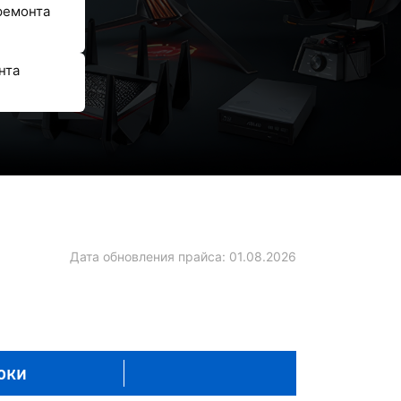
ремонта
нта
Дата обновления прайса:
01.08.2026
оки