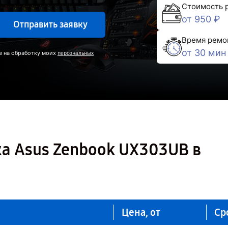
Стоимость 
от 950 ₽
Отправить заявку
Время ремо
от 30 мин
е на обработку моих
персональных
а Asus Zenbook UX303UB в
Цена, от
Ср